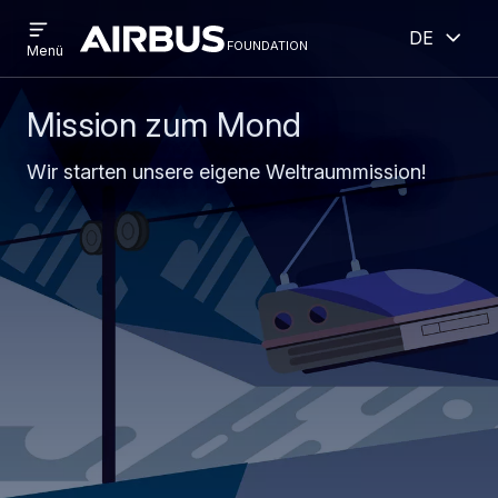
Open
Geöff
Direkt
Skip
Deutsch
menu
foundation
Discovery
Menü
zum
to
Space
Inhalt
search
Mission zum Mond
Wir starten unsere eigene Weltraummission!