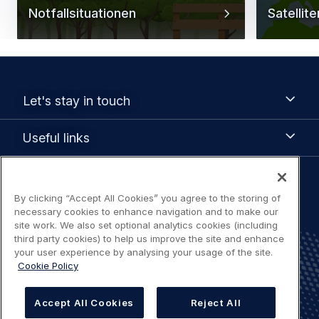
Notfallsituationen
Satellit
Footer
Let's
Let's stay in touch
stay
menu
in
Useful
Useful links
touch
links
Legal
By clicking “Accept All Cookies” you agree to the storing of
Terms of use
navigation
necessary cookies to enhance navigation and to make our
site work. We also set optional analytics cookies (including
Accessibility: Partially compliant
third party cookies) to help us improve the site and enhance
your user experience by analysing your usage of the site.
Cookie Policy
Privacy Notice
Cookies Settings
Accept All Cookies
Reject All