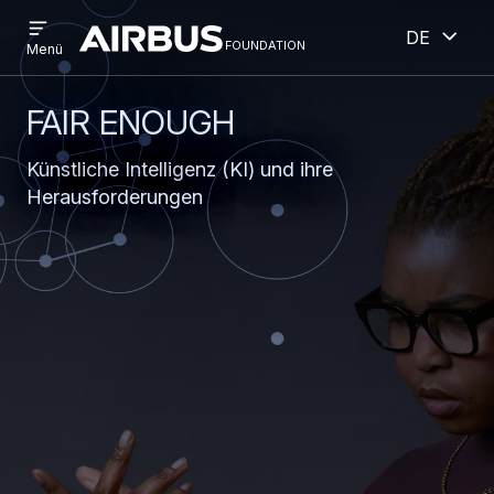
Open
Geöff
Direkt
Skip
Deutsch
menu
foundation
Discovery
Menü
zum
to
Space
Inhalt
search
FAIR ENOUGH
Künstliche Intelligenz (KI) und ihre
Herausforderungen